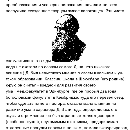
преобразования и усовершенствования; началом же всех
послужило «созданное творцом живое волоконце». Эти чисто
спекулятивные взгляды
деда не оказали по словам самого Д. на него никакого
влияния.) Д. был невысокого мнения о своем школьном и ун-
тском образовании. Классич. школа в Шрюсбери (его родина),
к-рую он считал «вредной для развития своего
ума»,мед.факультет в Эдинбурге, где он пробыл два года,
богословский факультет в Кембридже, куда его перевел отец,
чтобы сделать из него пастора, оказали мало влияния на
развитие ума и характера Д. В эти годы определились его
вкусы и стремления: он был страстным коллекционером
(особенно жуков), неутомимым охотником, предпринимал
отдаленные прогулки верхом и пешком, немало экскурсировал,