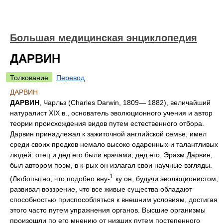
Большая медицинская энциклопедия
ДАРВИН
Толкование
Перевод
ДАРВИН
ДАРВИН
, Чарльз (Charles Darwin, 1809— 1882), величайший
натуралист XIX в., основатель эволюционного учения и автор
теории происхождения видов путем естественного отбора.
Дарвин принадлежал к зажиточной английской семье, имел
среди своих предков немало высоко одаренных и талантливых
людей: отец и дед его были врачами; дед его, Эразм Дарвин,
был автором поэм, в к-рых он излагал свои научные взгляды.
1
(Любопытно, что подобно вну-
ку он, будучи эволюционистом,
развивал воззрение, что все живые существа обладают
способностью приспособляться к внешним условиям, достигая
этого часто путем упражнения органов. Высшие организмы
произошли по его мнению от низших путем постепенного