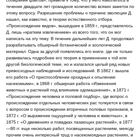
течение двадцати лет громадное количество всяких заметок по
этому вопросу. Разрешение проблемы о причине эволюции Д.
нашел, как известно, в теории естественного отбора.
«Происхождение видов», вышедшее в 1859 г., представлялось
Д. лишь «кратким извлечением» из всего того, что он мог
написать на эту тему. В течение дальнейших лет Д. продолжал
разрабатывать обширный ботанический и зоологический
материал. Одна за другой появлялись его книги, где не только
развивалась подробнее его теория в применении к той или
другой биологической теме, но и излагался целый ряд новых
превосходных наблюдений и исследований. В 1862 г. вышла
его работа «О приспособлении орхидных к опылению
насекомыми», в 1868 г. обширная работа «Изменения
животных и растений под влиянием одомашнения», в 1871 г.
«Происхождение человека и половой подбор», где вопрос о
происхождении отдельных человеческих рас толкуется в связи
с вопросом о происхождении вторичных половых признаков, в
1872 г. «О выражении ощущений у человека и животных», в
1875 г. «О движениях и повадках лазающих растений», в 1877
—80 гг. еще несколько работ, посвященных растениям, меясду
прочим очень интересный труд о насекомоядных растениях, и