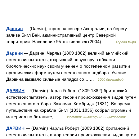
Дарвин
— (Darwin), город на севере Австралии, на берегу
залива Бигл Бей, административный центр Северной
территории. Население 95 тыс человек (2004).… …
Города мира
Дарвин
— Дарвин, Чарльз (1809 1882) великий английский
естествоиспытатель, открывший новую эру в области
биологических наук своим учением о постепенном развитии
органических форм путем естественного подбора. Учение
Дарвина вызвало сильные нападки со… …
1000 биографий
ДАРВИН
— (Darwin) Чарлз Роберт (1809 1882) британский
естествоиспытатель, автор теории происхождения видов путем
естественного отбора. Закончил Кембридж (1831). Во время
путешествия на корабле ‘Бигл’ (1831 1836) собрал огромный
материал по ботанике,… …
История Философии: Энциклопедия
ДАРВИН
— (Darwin) Чарльз Роберт (1809 1882) британский
естествоиспытатель, автор теории происхождения видов путем