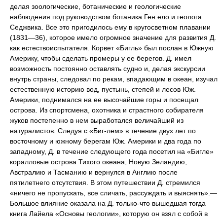
делая зоологические, ботанические и геологические
наблюдения под руководством ботаника Ген ело и геолога
Седжвика. Все это пригодилось ему в кругосветном плавании
(1831—36), которое имело огромное значение для развития Д.
как естествоиспытателя. Корвет «Бигль» был послан в Южную
Америку, чтобы сделать промеры у ее берегов. Д. имел
возможность постоянно оставлять судно и, делая экскурсии
внутрь страны, следовал по рекам, впадающим в океан, изучал
естественную историю вод, пустынь, степей и лесов Юж.
Америки, поднимался на ее высочайшие горы и посещал
острова. Из спортсмена, охотника и страстного собирателя
жуков постепенно в нем выработался величайший из
натуралистов. Следуя с «Биг-лем» в течение двух лет по
восточному и южному берегам Юж. Америки и два года по
западному, Д. в течение следующего года посетил на «Бигле»
коралловые острова Тихого океана, Новую Зеландию,
Австралию и Тасманию и вернулся в Англию после
пятилетнего отсутствия. В этом путешествии Д. стремился
«ничего не пропускать, все сличать, рассуждать и выяснять».—
Большое влияние оказала на Д. только-что вышедшая тогда
книга Лайела «Основы геологии», которую он взял с собой в