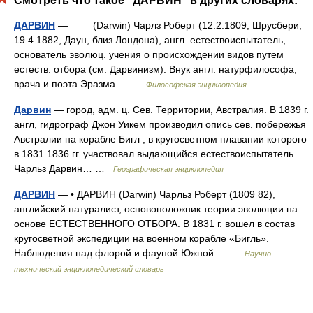
Смотреть что такое "ДАРВИН" в других словарях:
ДАРВИН
— (Darwin) Чарлз Роберт (12.2.1809, Шрусбери,
19.4.1882, Даун, близ Лондона), англ. естествоиспытатель,
основатель эволюц. учения о происхождении видов путем
естеств. отбора (см. Дарвинизм). Внук англ. натурфилософа,
врача и поэта Эразма… …
Философская энциклопедия
Дарвин
— город, адм. ц. Сев. Территории, Австралия. В 1839 г.
англ, гидрограф Джон Уикем производил опись сев. побережья
Австралии на корабле Бигл , в кругосветном плавании которого
в 1831 1836 гг. участвовал выдающийся естествоиспытатель
Чарльз Дарвин… …
Географическая энциклопедия
ДАРВИН
— • ДАРВИН (Darwin) Чарльз Роберт (1809 82),
английский натуралист, основоположник теории эволюции на
основе ЕСТЕСТВЕННОГО ОТБОРА. В 1831 г. вошел в состав
кругосветной экспедиции на военном корабле «Бигль».
Наблюдения над флорой и фауной Южной… …
Научно-
технический энциклопедический словарь