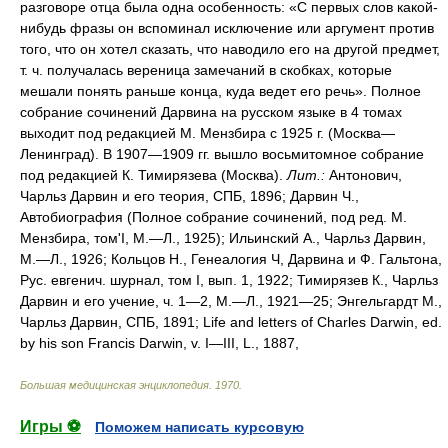
разговоре отца была одна особенность: «С первых слов какой-
нибудь фразы он вспоминал исключение или аргумент против
того, что он хотел сказать, что наводило его на другой предмет,
т. ч. получалась вереница замечаний в скобках, которые
мешали понять раньше конца, куда ведет его речь». Полное
собрание сочинений Дарвина на русском языке в 4 томах
выходит под редакцией М. Мензбира с 1925 г. (Москва—
Ленинград). В 1907—1909 гг. вышло восьмитомное собрание
под редакцией К. Тимирязева (Москва).
Лит.:
Антонович,
Чарльз Дарвин и его теория, СПБ, 1896; Дарвин Ч.,
Автобиография (Полное собрание сочинений, под ред. М.
Мензбира, том'I, M.—Л., 1925); Ильинский А., Чарльз Дарвин,
М.—Л., 1926; Кольцов Н., Генеалогия Ч, Дарвина и Ф. Гальтона,
Рус. евгенич. шурнал, том I, вып. 1, 1922; Тимирязев К., Чарльз
Дарвин и его учение, ч. 1—2, М.—Л., 1921—25; Энгельгардт М.,
Чарльз Дарвин, СПБ, 1891; Life and letters of Charles Darwin, ed.
by his son Francis Darwin, v. I—III, L., 1887,
Большая медицинская энциклопедия
.
1970
.
Игры ⚽
Поможем написать курсовую