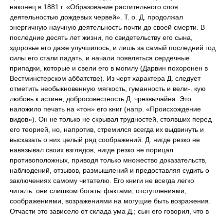
наконец в 1881 г. «Образование растительного слоя
деятельностью дождевых червей». Т. о. Д. продолжал
энергичную научную деятельность почти до своей смерти. В
последние десять лет жизни, по свидетельству его сына,
здоровье его даже улучшилось, и лишь за самый последний год
силы его стали падать, и начали появляться сердечные
припадки, которые и свели его в могилу (Дарвин похоронен в
Вестминстерском аббатстве). Из черт характера Д. следует
отметить необыкновенную мягкость, гуманность и вели-. кую
любовь к истине; добросовестность Д. чрезвычайна. Это
наложило печать на «тон» его книг (напр. «Происхождение
видов»). Он не только не скрывал трудностей, стоявших перед
его теорией, но, напротив, стремился всегда их выдвинуть и
высказать о них целый ряд соображений. Д. нигде резко не
навязывал своих взглядов, нигде резко не порицал
противоположных, приводя только множество доказательств,
наблюдений, отзывов, размышлений и предоставляя судить о
заключениях самому читателю. Его книги не всегда легко
читалъ: они слишком богаты фактами, отступлениями,
соображениями, возражениями на могущие быть возражения.
Отчасти это зависело от склада ума Д.; сын его говорил, что в