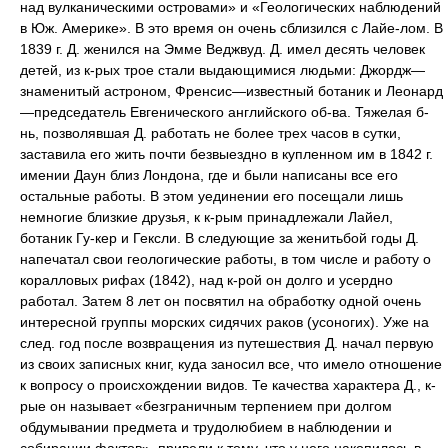
над вулканическими островами» и «Геологических наблюдений
в Юж. Америке». В это время он очень сблизился с Лайе-лом. В
1839 г. Д. женился на Эмме Веджвуд. Д. имел десять человек
детей, из к-рых трое стали выдающимися людьми: Джордж—
знаменитый астроном, Френсис—известный ботаник и Леонард
—председатель Евгенического английского об-ва. Тяжелая б-
нь, позволявшая Д. работать не более трех часов в сутки,
заставила его жить почти безвыездно в купленном им в 1842 г.
имении Даун близ Лондона, где и были написаны все его
остальные работы. В этом уединении его посещали лишь
немногие близкие друзья, к к-рым принадлежали Лайел,
ботаник Гу-кер и Гексли. В следующие за женитьбой годы Д.
напечатал свои геологические работы, в том числе и работу о
коралловых рифах (1842), над к-рой он долго и усердно
работал. Затем 8 лет он посвятил на обработку одной очень
интересной группы морских сидячих раков (усоногих). Уже на
след. год после возвращения из путешествия Д. начал первую
из своих записных книг, куда заносил все, что имело отношение
к вопросу о происхождении видов. Те качества характера Д., к-
рые он называет «безграничным терпением при долгом
обдумывании предмета и трудолюбием в наблюдении и
собирании фактов», привели к тому, что у него накопилось в