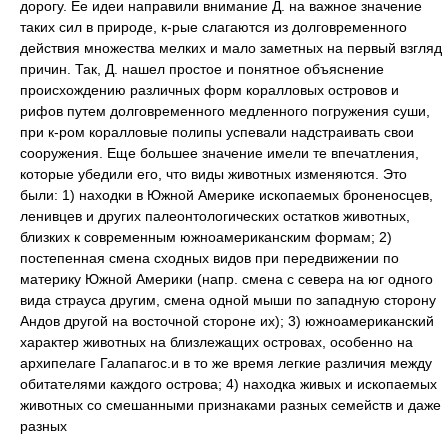
дорогу. Ее идеи направили внимание Д. на важное значение
таких сил в природе, к-рые слагаются из долговременного
действия множества мелких и мало заметных на первый взгляд
причин. Так, Д. нашел простое и понятное объяснение
происхождению различных форм коралловых островов и
рифов путем долговременного медленного погружения суши,
при к-ром коралловые полипы успевали надстраивать свои
сооружения. Еще большее значение имели те впечатления,
которые убедили его, что виды животных изменяются. Это
были: 1) находки в Южной Америке ископаемых броненосцев,
ленивцев и других палеонтологических остатков животных,
близких к современным южноамериканским формам; 2)
постепенная смена сходных видов при передвижении по
материку Южной Америки (напр. смена с севера на юг одного
вида страуса другим, смена одной мыши по западную сторону
Андов другой на восточной стороне их); 3) южноамериканский
характер животных на близлежащих островах, особенно на
архипелаге Галапагос.и в то же время легкие различия между
обитателями каждого острова; 4) находка живых и ископаемых
животных со смешанными признаками разных семейств и даже
разных